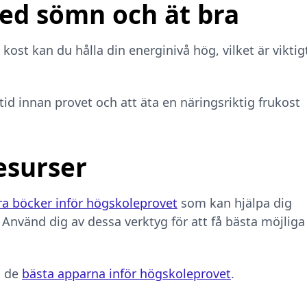
 med sömn och ät bra
ost kan du hålla din energinivå hög, vilket är viktig
i tid innan provet och att äta en näringsriktig frukost
esurser
ra böcker inför högskoleprovet
som kan hjälpa dig
. Använd dig av dessa verktyg för att få bästa möjliga
d de
bästa apparna inför högskoleprovet
.