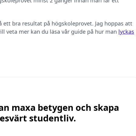
skoleprovet minst 2 gånger innan man får ett
 få ett bra resultat på högskoleprovet. Jag hoppas att
vill veta mer kan du läsa vår guide på hur man
lyckas
 kan maxa betygen och skapa
esvärt studentliv.