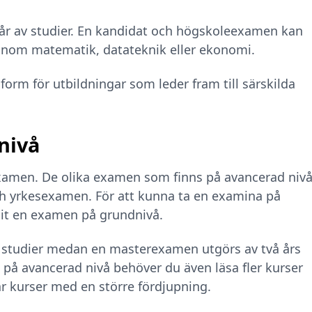
 år av studier. En kandidat och högskoleexamen kan
inom matematik, datateknik eller ekonomi.
m för utbildningar som leder fram till särskilda
nivå
 examen. De olika examen som finns på avancerad niv
 yrkesexamen. För att kunna ta en examina på
git en examen på grundnivå.
v studier medan en masterexamen utgörs av två års
a på avancerad nivå behöver du även läsa fler kurser
är kurser med en större fördjupning.