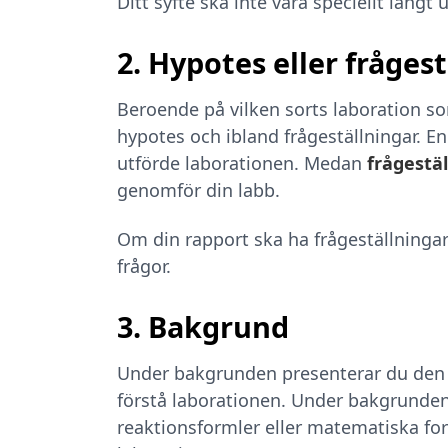
Ditt syfte ska inte vara speciellt lång
2. Hypotes eller fråges
Beroende på vilken sorts laboration s
hypotes och ibland frågeställningar. E
utförde laborationen. Medan
frågestä
genomför din labb.
Om din rapport ska ha frågeställningar
frågor.
3. Bakgrund
Under bakgrunden presenterar du de
förstå laborationen. Under bakgrunden
reaktionsformler eller matematiska 