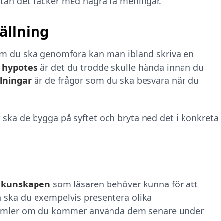
t utan det räcker med några få meningar.
tällning
om du ska genomföra kan man ibland skriva en
n
hypotes
är det du trodde skulle hända innan du
llningar
är de frågor som du ska besvara när du
 ska de bygga på syftet och bryta ned det i konkreta
n
kunskapen
som läsaren behöver kunna för att
 ska du exempelvis presentera olika
formler om du kommer använda dem senare under