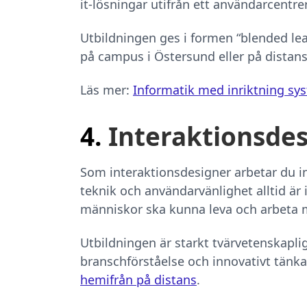
it-lösningar utifrån ett användarcentre
Utbildningen ges i formen “blended lear
på campus i Östersund eller på distans
Läs mer:
Informatik med inriktning sy
4.
Interaktionsdes
Som interaktionsdesigner arbetar du i
teknik och användarvänlighet alltid är 
människor ska kunna leva och arbeta m
Utbildningen är starkt tvärvetenskapl
branschförståelse och innovativt tänkan
hemifrån på distans
.